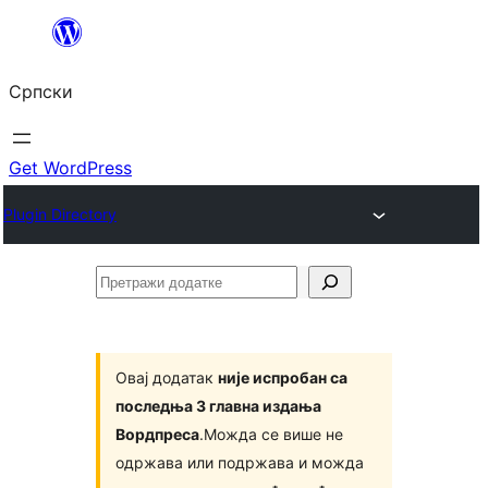
Скочи
на
Српски
садржај
Get WordPress
Plugin Directory
Претражи
додатке
Овај додатак
није испробан са
последња 3 главна издања
Вордпреса
.Можда се више не
одржава или подржава и можда