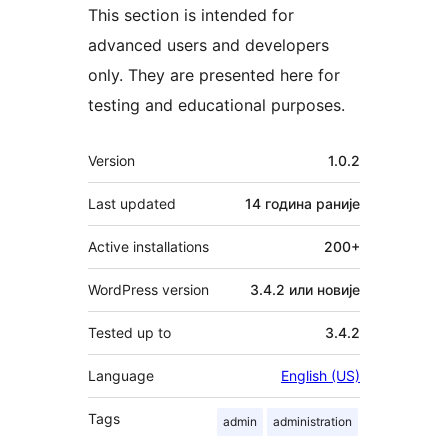
This section is intended for
advanced users and developers
only. They are presented here for
testing and educational purposes.
Мета
Version
1.0.2
Last updated
14 година
раније
Active installations
200+
WordPress version
3.4.2 или новије
Tested up to
3.4.2
Language
English (US)
Tags
admin
administration