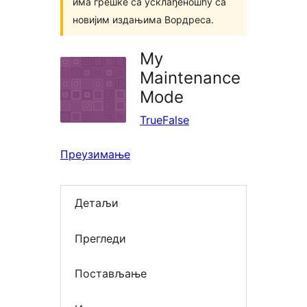
има грешке са усклађеношћу са
новијим издањима Вордреса.
My
Maintenance
Mode
TrueFalse
Преузимање
Детаљи
Прегледи
Постављање