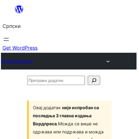
Скочи
на
Српски
садржај
Get WordPress
Plugin Directory
Претражи
додатке
Овај додатак
није испробан са
последња 3 главна издања
Вордпреса
.Можда се више не
одржава или подржава и можда