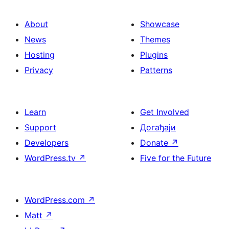
About
Showcase
News
Themes
Hosting
Plugins
Privacy
Patterns
Learn
Get Involved
Support
Догађаји
Developers
Donate
↗
WordPress.tv
↗
Five for the Future
WordPress.com
↗
Matt
↗