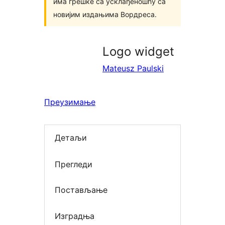
има грешке са усклађеношћу са
новијим издањима Вордреса.
Logo widget
Mateusz Paulski
Преузимање
Детаљи
Прегледи
Постављање
Изградња