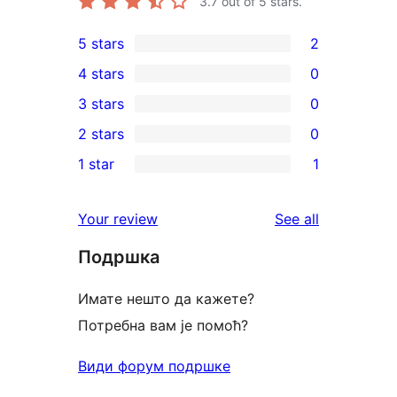
3.7
out of 5 stars.
5 stars
2
2
4 stars
0
5-
0
3 stars
0
star
4-
0
2 stars
0
reviews
star
3-
0
1 star
1
reviews
star
2-
1
reviews
star
1-
reviews
Your review
See all
reviews
star
Подршка
review
Имате нешто да кажете?
Потребна вам је помоћ?
Види форум подршке