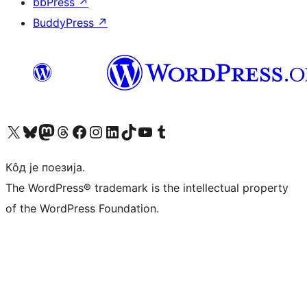
bbPress
↗
BuddyPress
↗
Visit our X (formerly Twitter) account
Посетите наш Bluesky налог
Visit our Mastodon account
Посетите наш налог на Threads-у
Visit our Facebook page
Посетите наш Инстаграм налог
Visit our LinkedIn account
Посетите наш TikTok налог
Visit our YouTube channel
Посетите наш Tumblr налог
Кôд је поезија.
The WordPress® trademark is the intellectual property
of the WordPress Foundation.