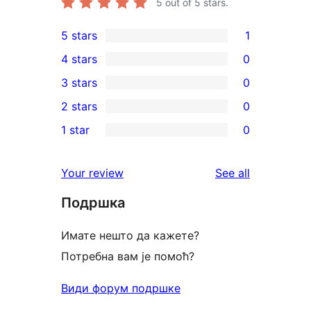
5
out of 5 stars.
5 stars
1
1
4 stars
0
5-
0
3 stars
0
star
4-
0
2 stars
0
review
star
3-
0
1 star
0
reviews
star
2-
0
reviews
star
1-
reviews
Your review
See all
reviews
star
Подршка
reviews
Имате нешто да кажете?
Потребна вам је помоћ?
Види форум подршке