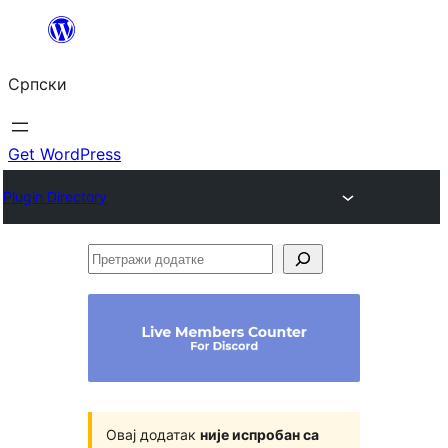
Скочи
на
Српски
садржај
Get WordPress
Plugin Directory
Претражи
додатке
Овај додатак
није испробан са