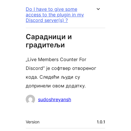
Do I have to give some
access to the plugin in my
Discord server(s) ?
Сарадници и
градитељи
„Live Members Counter For
Discord“ је софтвер отвореног
кода. Следећи људи су
допринели овом додатку.
Сарадници
sudoshreyansh
Мета
Version
1.0.1