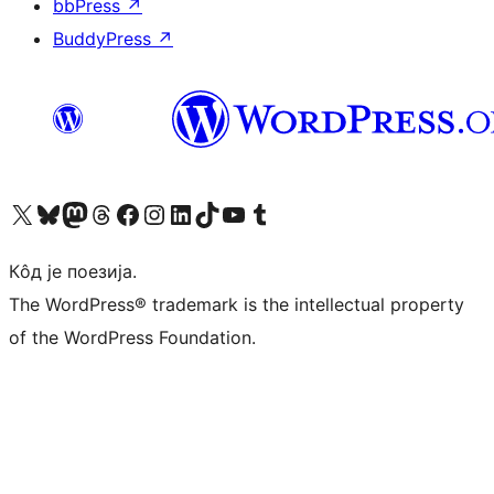
bbPress
↗
BuddyPress
↗
Visit our X (formerly Twitter) account
Посетите наш Bluesky налог
Visit our Mastodon account
Посетите наш налог на Threads-у
Visit our Facebook page
Посетите наш Инстаграм налог
Visit our LinkedIn account
Посетите наш TikTok налог
Visit our YouTube channel
Посетите наш Tumblr налог
Кôд је поезија.
The WordPress® trademark is the intellectual property
of the WordPress Foundation.