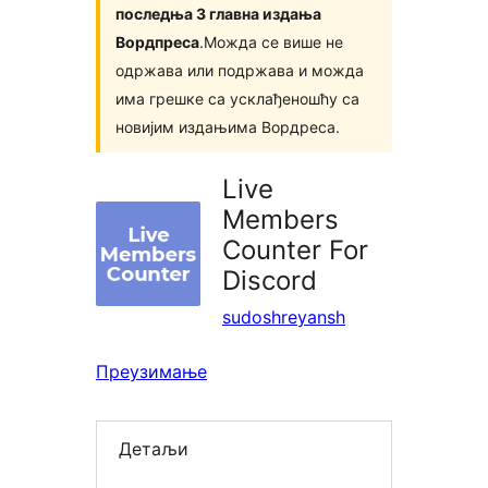
последња 3 главна издања
Вордпреса
.Можда се више не
одржава или подржава и можда
има грешке са усклађеношћу са
новијим издањима Вордреса.
Live
Members
Counter For
Discord
sudoshreyansh
Преузимање
Детаљи