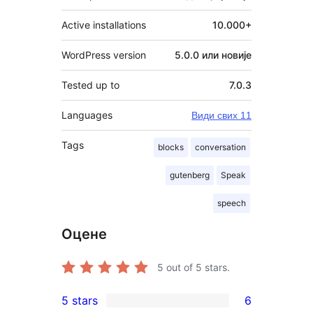
Active installations
10.000+
WordPress version
5.0.0 или новије
Tested up to
7.0.3
Languages
Види свих 11
Tags
blocks
conversation
gutenberg
Speak
speech
Оцене
5
out of 5 stars.
5 stars
6
6