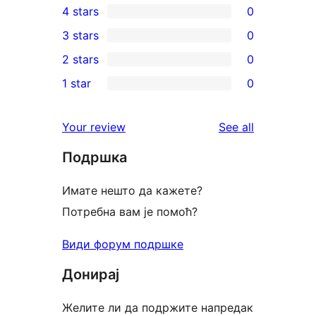
4 stars
0
5-
0
3 stars
0
star
4-
0
2 stars
0
reviews
star
3-
0
1 star
0
reviews
star
2-
0
reviews
star
1-
reviews
Your review
See all
reviews
star
Подршка
reviews
Имате нешто да кажете?
Потребна вам је помоћ?
Види форум подршке
Донирај
Желите ли да подржите напредак