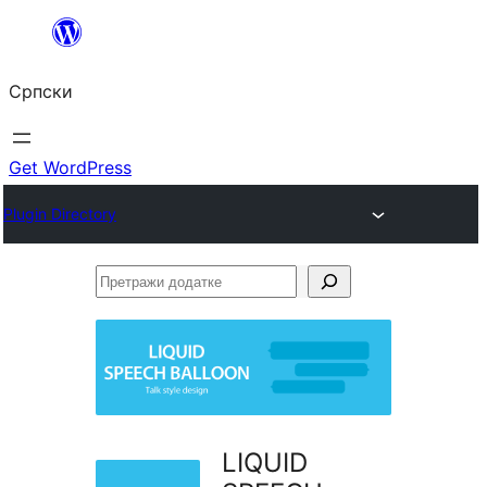
Скочи
на
Српски
садржај
Get WordPress
Plugin Directory
Претражи
додатке
LIQUID