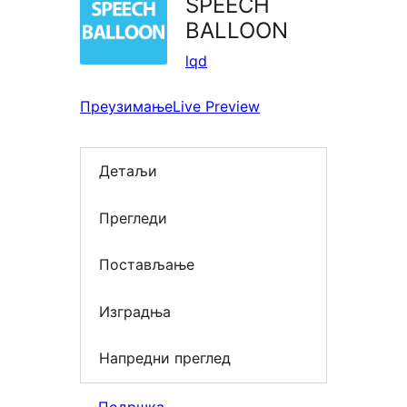
SPEECH
BALLOON
lqd
Преузимање
Live Preview
Детаљи
Прегледи
Постављање
Изградња
Напредни преглед
Подршка