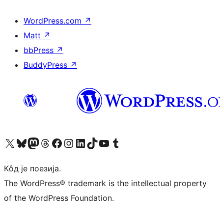
WordPress.com
↗
Matt
↗
bbPress
↗
BuddyPress
↗
Visit our X (formerly Twitter) account
Посетите наш Bluesky налог
Visit our Mastodon account
Посетите наш налог на Threads-у
Visit our Facebook page
Посетите наш Инстаграм налог
Visit our LinkedIn account
Посетите наш TikTok налог
Visit our YouTube channel
Посетите наш Tumblr налог
Кôд је поезија.
The WordPress® trademark is the intellectual property
of the WordPress Foundation.