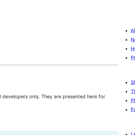
A
N
H
P
S
T
d developers only. They are presented here for
P
P
L