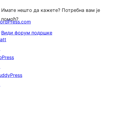
Имате нешто да кажете? Потребна вам је
помоћ?
ordPress.com
↗
Види форум подршке
att
↗
bPress
↗
uddyPress
↗