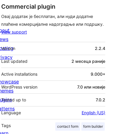
Commercial plugin
Овај додатак је бесплатан, али нуди додатне
плаћене комерцијалне надоградње или подршку.
bout
View support
ews
Мета
osting
Version
2.2.4
rivacy
Last updated
2 месеца
раније
Active installations
9.000+
howcase
WordPress version
7.0 или новије
hemes
lugins
Tested up to
7.0.2
atterns
Language
English (US)
Tags
contact form
form builder
earn