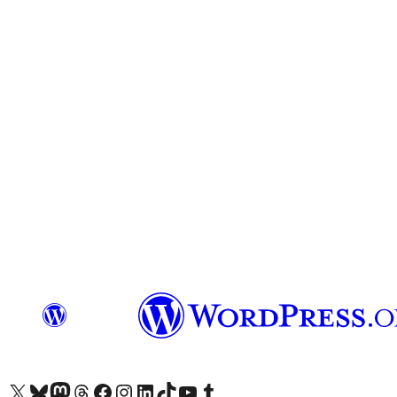
Visit our X (formerly Twitter) account
Посетите наш Bluesky налог
Visit our Mastodon account
Посетите наш налог на Threads-у
Visit our Facebook page
Посетите наш Инстаграм налог
Visit our LinkedIn account
Посетите наш TikTok налог
Visit our YouTube channel
Посетите наш Tumblr налог