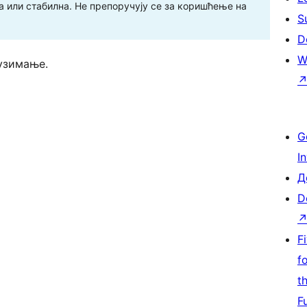
 или стабилна. Не препоручују се за коришћење на
S
D
W
узимање.
G
I
Д
D
F
f
t
F