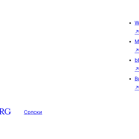
W
M
b
B
Српски