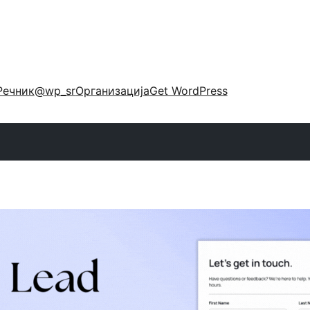
Речник
@wp_sr
Организација
Get WordPress