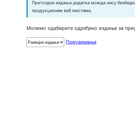
Претходна издања додатка можда нису безбедна
продукционим веб местима.
Молимо одаберите одређено издање за пре
Преузимање