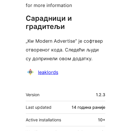
for more information
Сарадници и
градитељи
„Kw Modern Advertise“ је софтвер
отвореног кода. Следећи људи
су допринели овом додатку.
Сарадници
leaklords
Мета
Version
1.2.3
Last updated
14 година
раније
Active installations
10+