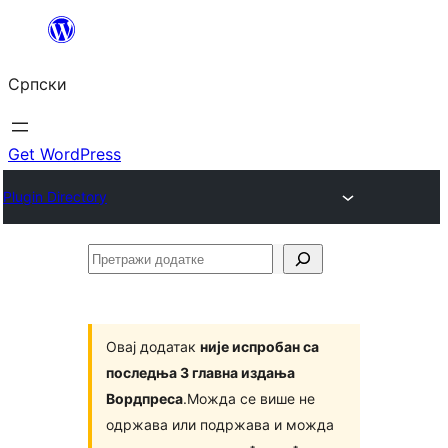
Скочи
на
Српски
садржај
Get WordPress
Plugin Directory
Претражи
додатке
Овај додатак
није испробан са
последња 3 главна издања
Вордпреса
.Можда се више не
одржава или подржава и можда