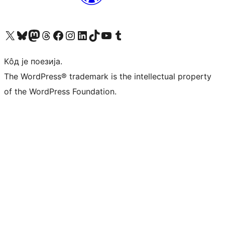
Visit our X (formerly Twitter) account
Посетите наш Bluesky налог
Visit our Mastodon account
Посетите наш налог на Threads-у
Visit our Facebook page
Посетите наш Инстаграм налог
Visit our LinkedIn account
Посетите наш TikTok налог
Visit our YouTube channel
Посетите наш Tumblr налог
Кôд је поезија.
The WordPress® trademark is the intellectual property
of the WordPress Foundation.