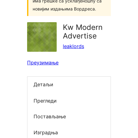
има грешке са усклађеношћу са
новијим издањима Вордреса.
Kw Modern
Advertise
leaklords
Преузимање
Детаљи
Прегледи
Постављање
Изградња