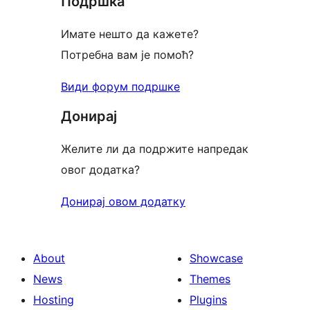
Подршка
Имате нешто да кажете?
Потребна вам је помоћ?
Види форум подршке
Донирај
Желите ли да подржите напредак
овог додатка?
Донирај овом додатку
About
Showcase
News
Themes
Hosting
Plugins