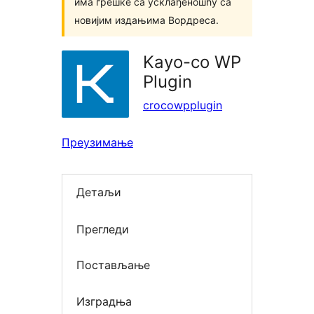
има грешке са усклађеношћу са
новијим издањима Вордреса.
Kayo-co WP
Plugin
crocowpplugin
Преузимање
Детаљи
Прегледи
Постављање
Изградња