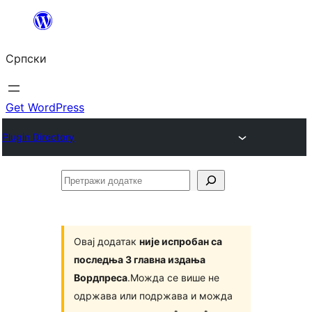
Скочи
на
Српски
садржај
Get WordPress
Plugin Directory
Претражи
додатке
Овај додатак
није испробан са
последња 3 главна издања
Вордпреса
.Можда се више не
одржава или подржава и можда