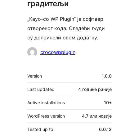
градитељи
„Kayo-co WP Plugin“ је софтвер
отвореног кода. Следећи људи
су допринели овом додатку.
Сарадници
crocowpplugin
Мета
Version
1.0.0
Last updated
4 године
раније
Active installations
10+
WordPress version
4.7 или новије
Tested up to
6.0.12