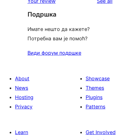
reviews
Your review
See all
Подршка
Имате нешто да кажете?
Потребна вам је помоћ?
Види форум подршке
About
Showcase
News
Themes
Hosting
Plugins
Privacy
Patterns
Learn
Get Involved