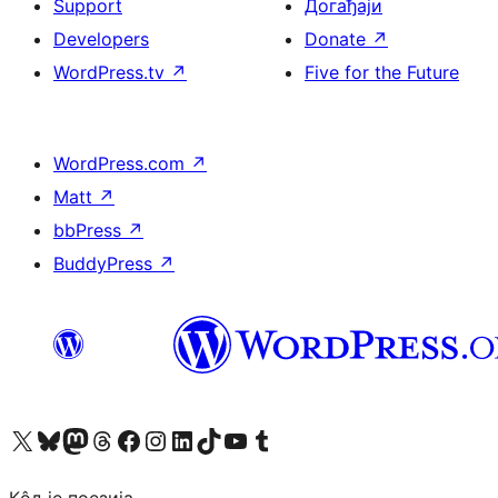
Support
Догађаји
Developers
Donate
↗
WordPress.tv
↗
Five for the Future
WordPress.com
↗
Matt
↗
bbPress
↗
BuddyPress
↗
Visit our X (formerly Twitter) account
Посетите наш Bluesky налог
Visit our Mastodon account
Посетите наш налог на Threads-у
Visit our Facebook page
Посетите наш Инстаграм налог
Visit our LinkedIn account
Посетите наш TikTok налог
Visit our YouTube channel
Посетите наш Tumblr налог