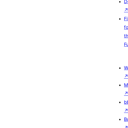
D
F
f
t
F
W
M
b
B