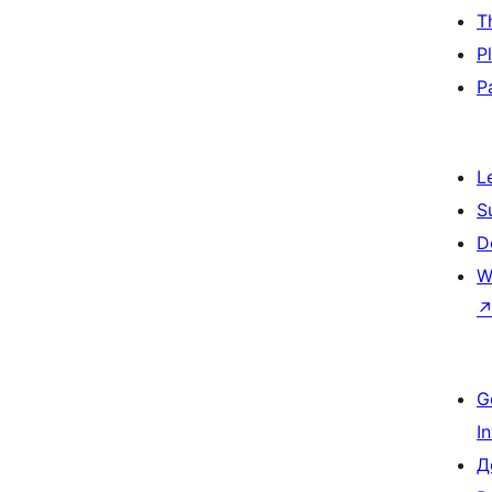
T
P
P
L
S
D
W
G
I
Д