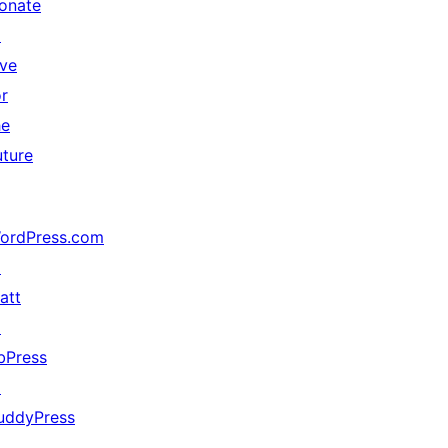
onate
↗
ive
or
he
uture
ordPress.com
↗
att
↗
bPress
↗
uddyPress
↗