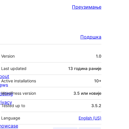
Преузимање
Подршка
Мета
Version
1.0
Last updated
13 година
раније
bout
Active installations
10+
ews
osting
WordPress version
3.5 или новије
rivacy
Tested up to
3.5.2
Language
English (US)
howcase