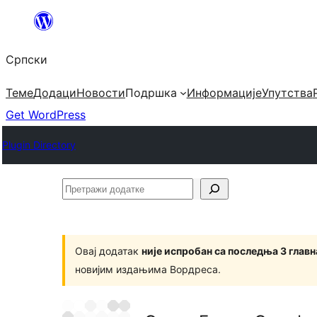
Скочи
на
Српски
садржај
Теме
Додаци
Новости
Подршка
Информације
Упутства
Get WordPress
Plugin Directory
Претражи
додатке
Овај додатак
није испробан са последња 3 глав
новијим издањима Вордреса.