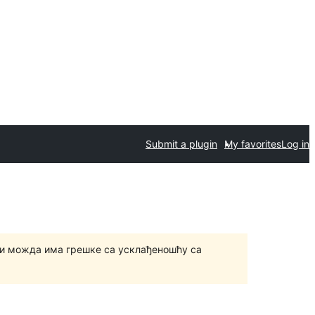
Submit a plugin
My favorites
Log in
и можда има грешке са усклађеношћу са