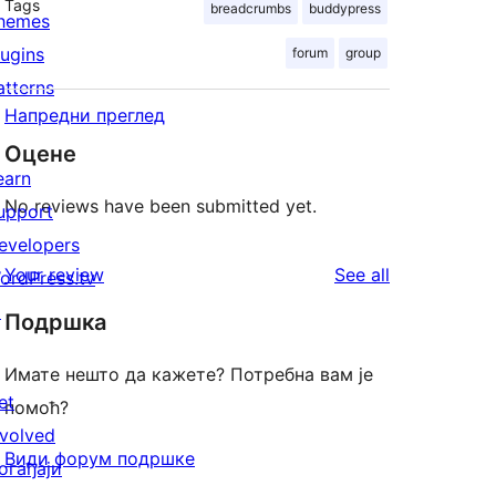
Tags
breadcrumbs
buddypress
hemes
lugins
forum
group
atterns
Напредни преглед
Оцене
earn
No reviews have been submitted yet.
upport
evelopers
reviews
Your review
See all
ordPress.tv
↗
Подршка
Имате нешто да кажете? Потребна вам је
et
помоћ?
nvolved
Види форум подршке
огађаји