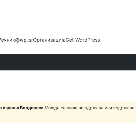
Речник
@wp_sr
Организација
Get WordPress
на издања Вордпреса
.Можда се више не одржава или подржава 