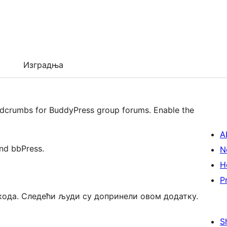
Изградња
readcrumbs for BuddyPress group forums. Enable the
A
and bbPress.
N
H
P
 кода. Следећи људи су допринели овом додатку.
S