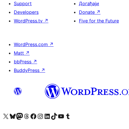
Support
Догађаји
Developers
Donate
↗
WordPress.tv
↗
Five for the Future
WordPress.com
↗
Matt
↗
bbPress
↗
BuddyPress
↗
Visit our X (formerly Twitter) account
Посетите наш Bluesky налог
Visit our Mastodon account
Посетите наш налог на Threads-у
Visit our Facebook page
Посетите наш Инстаграм налог
Visit our LinkedIn account
Посетите наш TikTok налог
Visit our YouTube channel
Посетите наш Tumblr налог