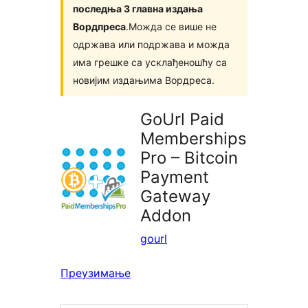
последња 3 главна издања
Вордпреса
.Можда се више не
одржава или подржава и можда
има грешке са усклађеношћу са
новијим издањима Вордреса.
GoUrl Paid
Memberships
Pro – Bitcoin
Payment
Gateway
Addon
gourl
Преузимање