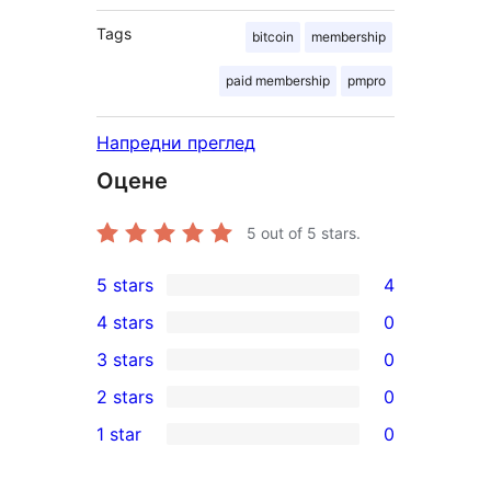
Tags
bitcoin
membership
paid membership
pmpro
Напредни преглед
Оцене
5
out of 5 stars.
5 stars
4
4
4 stars
0
5-
0
3 stars
0
star
4-
0
2 stars
0
reviews
star
3-
0
1 star
0
reviews
star
2-
0
reviews
star
1-