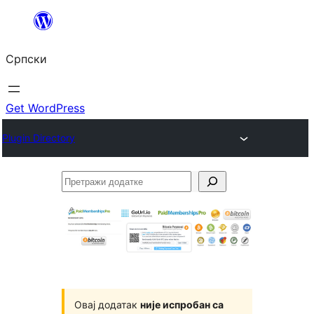
Скочи
на
Српски
садржај
Get WordPress
Plugin Directory
Претражи
додатке
Овај додатак
није испробан са