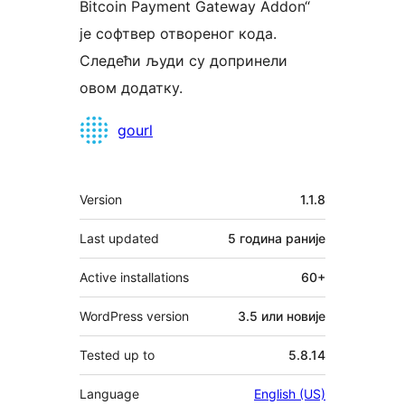
Bitcoin Payment Gateway Addon“
је софтвер отвореног кода.
Следећи људи су допринели
овом додатку.
Сарадници
gourl
Мета
Version
1.1.8
Last updated
5 година
раније
Active installations
60+
WordPress version
3.5 или новије
Tested up to
5.8.14
Language
English (US)