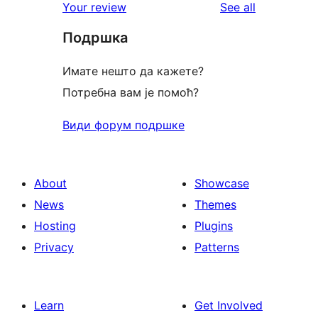
reviews
Your review
See all
reviews
star
Подршка
reviews
Имате нешто да кажете?
Потребна вам је помоћ?
Види форум подршке
About
Showcase
News
Themes
Hosting
Plugins
Privacy
Patterns
Learn
Get Involved