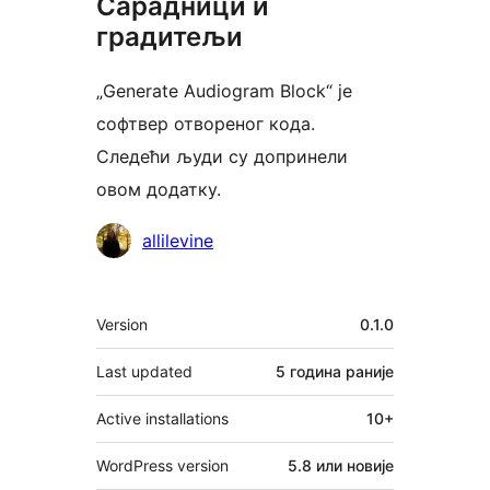
Сарадници и
градитељи
„Generate Audiogram Block“ је
софтвер отвореног кода.
Следећи људи су допринели
овом додатку.
Сарадници
allilevine
Мета
Version
0.1.0
Last updated
5 година
раније
Active installations
10+
WordPress version
5.8 или новије