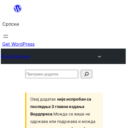
Скочи
на
Српски
садржај
Get WordPress
Plugin Directory
Претражи
додатке
Овај додатак
није испробан са
последња 3 главна издања
Вордпреса
.Можда се више не
одржава или подржава и можда