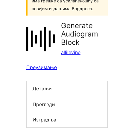
има грешке са усклађеношћу са
новијим издањима Вордреса.
Generate
Audiogram
Block
allilevine
Преузимање
Детаљи
Прегледи
Изградња