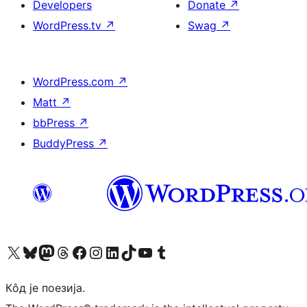
Developers
Donate
↗
WordPress.tv
↗
Swag
↗
WordPress.com
↗
Matt
↗
bbPress
↗
BuddyPress
↗
Visit our X (formerly Twitter) account
Посетите наш Bluesky налог
Visit our Mastodon account
Посетите наш налог на Threads-у
Visit our Facebook page
Посетите наш Инстаграм налог
Visit our LinkedIn account
Посетите наш TikTok налог
Visit our YouTube channel
Посетите наш Tumblr налог
Кôд је поезија.