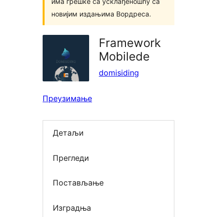
има грешке са усклађеношћу са
новијим издањима Вордреса.
Framework
Mobilede
domisiding
Преузимање
Детаљи
Прегледи
Постављање
Изградња