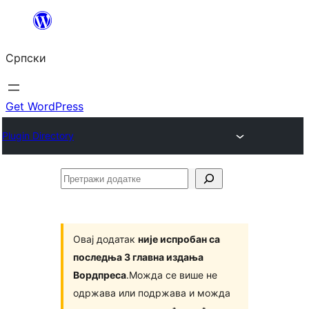
Скочи
на
Српски
садржај
Get WordPress
Plugin Directory
Претражи
додатке
Овај додатак
није испробан са
последња 3 главна издања
Вордпреса
.Можда се више не
одржава или подржава и можда