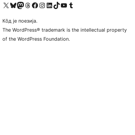
Visit our X (formerly Twitter) account
Посетите наш Bluesky налог
Visit our Mastodon account
Посетите наш налог на Threads-у
Visit our Facebook page
Посетите наш Инстаграм налог
Visit our LinkedIn account
Посетите наш TikTok налог
Visit our YouTube channel
Посетите наш Tumblr налог
Кôд је поезија.
The WordPress® trademark is the intellectual property
of the WordPress Foundation.