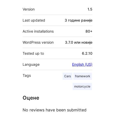
Мета
Version
1.5
Last updated
3 године
раније
Active installations
80+
WordPress version
3.7.0 или новије
Tested up to
6.2.10
Language
English (US)
Tags
Cars
framework
motorcycle
Оцене
No reviews have been submitted