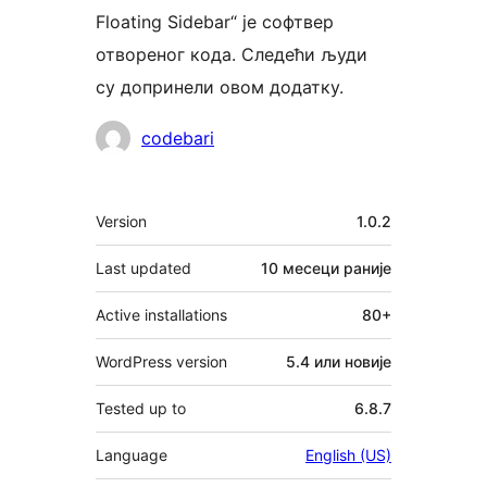
Floating Sidebar“ је софтвер
отвореног кода. Следећи људи
су допринели овом додатку.
Сарадници
codebari
Мета
Version
1.0.2
Last updated
10 месеци
раније
Active installations
80+
WordPress version
5.4 или новије
Tested up to
6.8.7
Language
English (US)