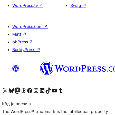
WordPress.tv
↗
Swag
↗
WordPress.com
↗
Matt
↗
bbPress
↗
BuddyPress
↗
Visit our X (formerly Twitter) account
Посетите наш Bluesky налог
Visit our Mastodon account
Посетите наш налог на Threads-у
Visit our Facebook page
Посетите наш Инстаграм налог
Visit our LinkedIn account
Посетите наш TikTok налог
Visit our YouTube channel
Посетите наш Tumblr налог
Кôд је поезија.
The WordPress® trademark is the intellectual property