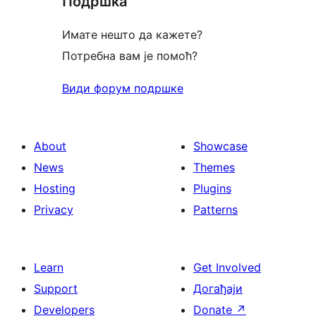
Подршка
Имате нешто да кажете?
Потребна вам је помоћ?
Види форум подршке
About
Showcase
News
Themes
Hosting
Plugins
Privacy
Patterns
Learn
Get Involved
Support
Догађаји
Developers
Donate
↗