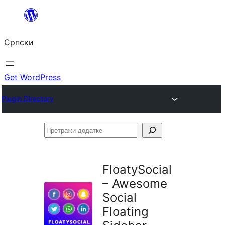
Скочи
на
Српски
садржај
Get WordPress
Plugin Directory
Претражи
додатке
FloatySocial
– Awesome
Social
Floating