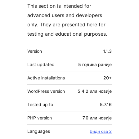
This section is intended for
advanced users and developers
only. They are presented here for
testing and educational purposes.
Мета
Version
1.1.3
Last updated
5 година
раније
Active installations
20+
WordPress version
5.4.2 или новије
Tested up to
5.7.16
PHP version
7.0 или новије
Languages
Види сва 2