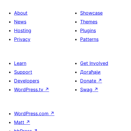
About
Showcase
News
Themes
Hosting
Plugins
Privacy
Patterns
Learn
Get Involved
Support
Догађаји
Developers
Donate
↗
WordPress.tv
↗
Swag
↗
WordPress.com
↗
Matt
↗
bbPress
↗