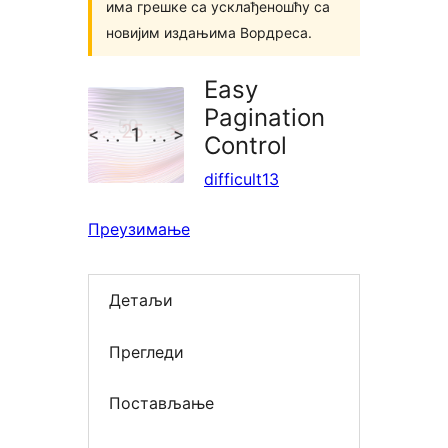
има грешке са усклађеношћу са
новијим издањима Вордреса.
Easy
Pagination
Control
difficult13
Преузимање
Детаљи
Прегледи
Постављање