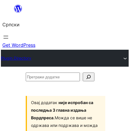
Скочи
на
Српски
садржај
Get WordPress
Plugin Directory
Претражи
додатке
Овај додатак
није испробан са
последња 3 главна издања
Вордпреса
.Можда се више не
одржава или подржава и можда