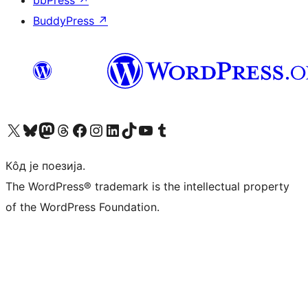
BuddyPress
↗
Visit our X (formerly Twitter) account
Посетите наш Bluesky налог
Visit our Mastodon account
Посетите наш налог на Threads-у
Visit our Facebook page
Посетите наш Инстаграм налог
Visit our LinkedIn account
Посетите наш TikTok налог
Visit our YouTube channel
Посетите наш Tumblr налог
Кôд је поезија.
The WordPress® trademark is the intellectual property
of the WordPress Foundation.