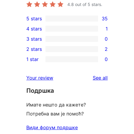
4.8
out of 5 stars.
5 stars
35
35
4 stars
1
5-
1
3 stars
0
star
4-
0
2 stars
2
reviews
star
3-
2
1 star
0
review
star
2-
0
reviews
star
1-
reviews
Your review
See all
reviews
star
Подршка
reviews
Имате нешто да кажете?
Потребна вам је помоћ?
Види форум подршке