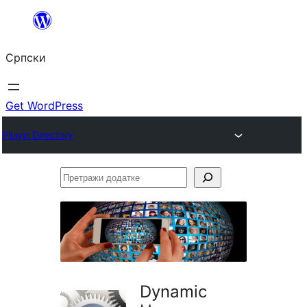
Скочи
на
Српски
садржај
Get WordPress
Plugin Directory
Претражи
додатке
Dynamic