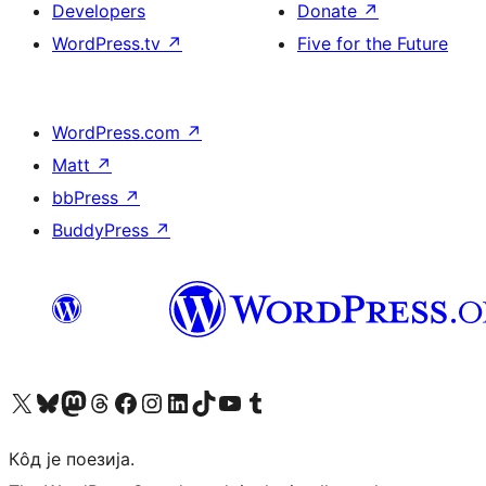
Developers
Donate
↗
WordPress.tv
↗
Five for the Future
WordPress.com
↗
Matt
↗
bbPress
↗
BuddyPress
↗
Visit our X (formerly Twitter) account
Посетите наш Bluesky налог
Visit our Mastodon account
Посетите наш налог на Threads-у
Visit our Facebook page
Посетите наш Инстаграм налог
Visit our LinkedIn account
Посетите наш TikTok налог
Visit our YouTube channel
Посетите наш Tumblr налог
Кôд је поезија.