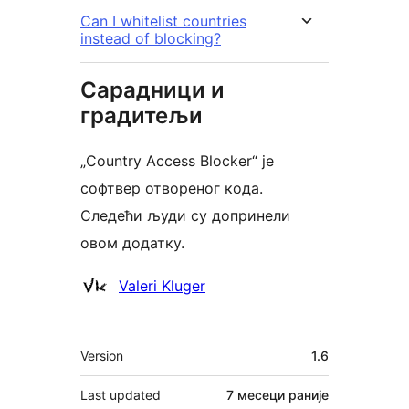
Can I whitelist countries
instead of blocking?
Сарадници и
градитељи
„Country Access Blocker“ је
софтвер отвореног кода.
Следећи људи су допринели
овом додатку.
Сарадници
Valeri Kluger
Мета
Version
1.6
Last updated
7 месеци
раније