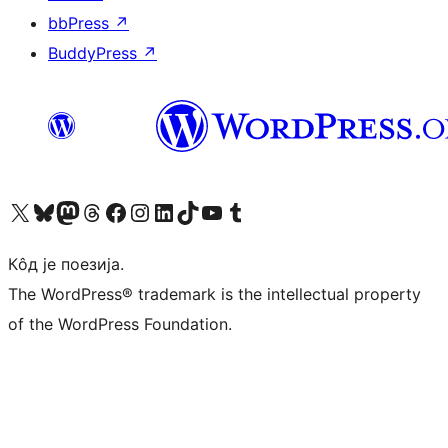
bbPress
↗
BuddyPress
↗
Visit our X (formerly Twitter) account
Посетите наш Bluesky налог
Visit our Mastodon account
Посетите наш налог на Threads-у
Visit our Facebook page
Посетите наш Инстаграм налог
Visit our LinkedIn account
Посетите наш TikTok налог
Visit our YouTube channel
Посетите наш Tumblr налог
Кôд је поезија.
The WordPress® trademark is the intellectual property
of the WordPress Foundation.