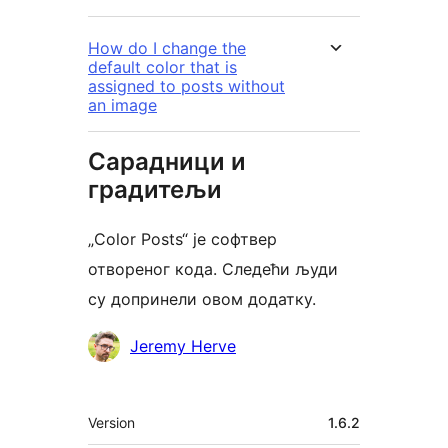
How do I change the
default color that is
assigned to posts without
an image
Сарадници и
градитељи
„Color Posts“ је софтвер
отвореног кода. Следећи људи
су допринели овом додатку.
Сарадници
Jeremy Herve
Мета
Version
1.6.2