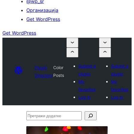
@wp_sr
Организација
Get WordPress
Get WordPress
Submit a
Submit a
Plugin
Color
plugin
plugin
Directory
Posts
My
My
favorites
favorites
Log in
Log in
Претражи
додатке