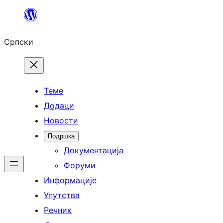
Скочи
на
Српски
садржај
Теме
Додаци
Новости
Подршка
Документација
Форуми
Информације
Упутства
Речник