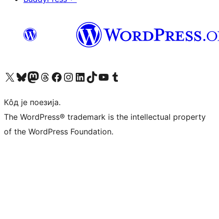
Visit our X (formerly Twitter) account
Посетите наш Bluesky налог
Visit our Mastodon account
Посетите наш налог на Threads-у
Visit our Facebook page
Посетите наш Инстаграм налог
Visit our LinkedIn account
Посетите наш TikTok налог
Visit our YouTube channel
Посетите наш Tumblr налог
Кôд је поезија.
The WordPress® trademark is the intellectual property
of the WordPress Foundation.