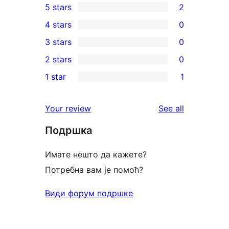
5 stars
2
2
4 stars
0
5-
0
3 stars
0
star
4-
0
2 stars
0
reviews
star
3-
0
1 star
1
reviews
star
2-
1
reviews
star
1-
reviews
Your review
See all
reviews
star
Подршка
review
Имате нешто да кажете?
Потребна вам је помоћ?
Види форум подршке