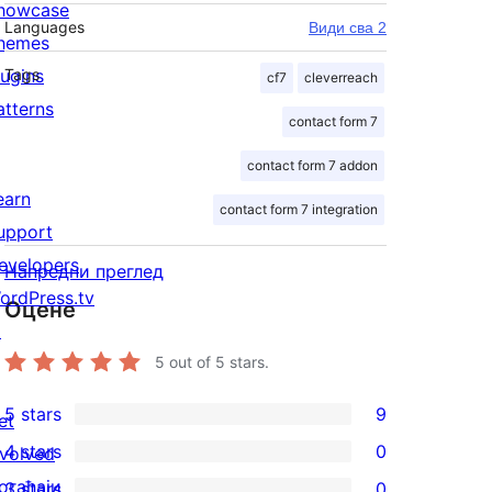
howcase
Languages
Види сва 2
hemes
lugins
Tags
cf7
cleverreach
atterns
contact form 7
contact form 7 addon
earn
contact form 7 integration
upport
evelopers
Напредни преглед
ordPress.tv
Оцене
↗
5
out of 5 stars.
5 stars
9
et
9
4 stars
0
nvolved
5-
0
огађаји
3 stars
0