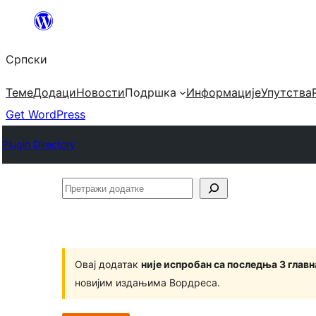
Скочи
на
Српски
садржај
Теме
Додаци
Новости
Подршка
Информације
Упутства
Get WordPress
Plugin Directory
Претражи
додатке
Овај додатак
није испробан са последња 3 глав
новијим издањима Вордреса.