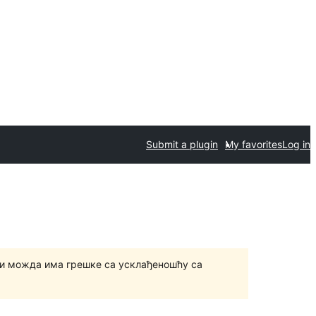
Submit a plugin
My favorites
Log in
и можда има грешке са усклађеношћу са