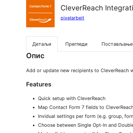
CleverReach Integrat
pixelarbeit
Детаљи
Прегледи
Постављање
Опис
Add or update new recipients to CleverReach w
Features
Quick setup with CleverReach
Map Contact Form 7 fields to CleverReach
Invidual settings per form (e.g. group, fo
Choose between Single Opt-In and Double