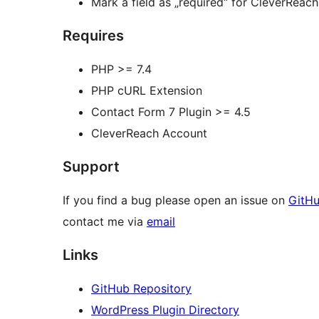
Mark a field as „required“ for CleverReac
Requires
PHP >= 7.4
PHP cURL Extension
Contact Form 7 Plugin >= 4.5
CleverReach Account
Support
If you find a bug please open an issue on
GitH
contact me via
email
Links
GitHub Repository
WordPress Plugin Directory