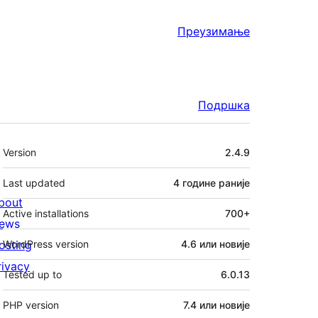
Преузимање
Подршка
Мета
Version
2.4.9
Last updated
4 године
раније
bout
Active installations
700+
ews
osting
WordPress version
4.6 или новије
rivacy
Tested up to
6.0.13
PHP version
7.4 или новије