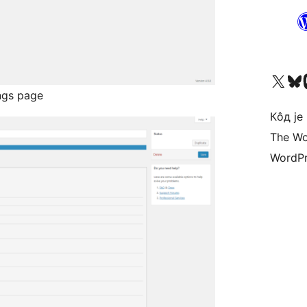
Visit our X (formerly 
Посетите наш
Vi
ngs page
Кôд је
The Wo
WordPr