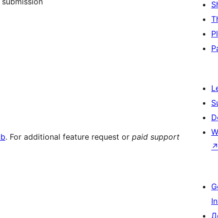
h submission
S
T
P
P
L
S
D
W
ub
. For additional feature request or
paid support
G
I
Д