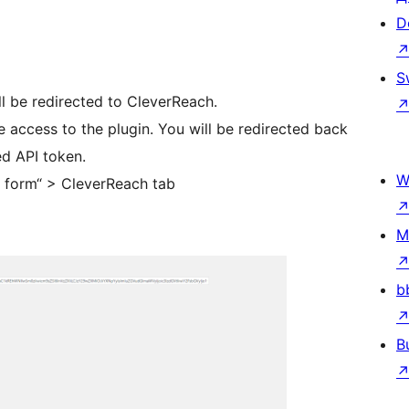
D
S
ll be redirected to CleverReach.
 access to the plugin. You will be redirected back
d API token.
W
r form“ > CleverReach tab
M
b
B