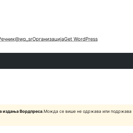
Речник
@wp_sr
Организација
Get WordPress
на издања Вордпреса
.Можда се више не одржава или подржава 