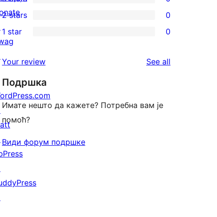
star
4-
0
onate
2 stars
0
reviews
star
3-
0
↗
1 star
0
reviews
star
2-
0
wag
reviews
star
1-
↗
reviews
Your review
See all
reviews
star
Подршка
reviews
ordPress.com
Имате нешто да кажете? Потребна вам је
↗
помоћ?
att
↗
Види форум подршке
bPress
↗
uddyPress
↗