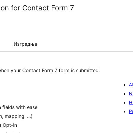
ion for Contact Form 7
Изградња
hen your Contact Form 7 form is submitted.
A
N
H
 fields with ease
P
rm, mapping, …)
 Opt-In