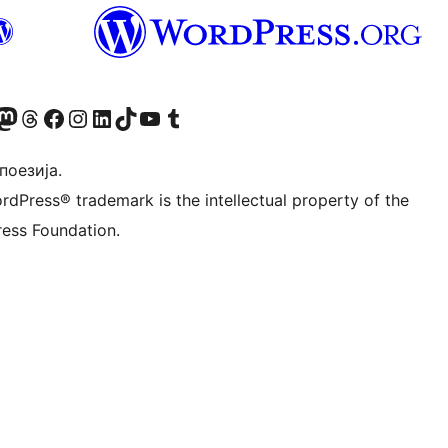
Twitter) account
 Bluesky налог
sit our Mastodon account
Посетите наш налог на Threads-у
Visit our Facebook page
Посетите наш Инстаграм налог
Visit our LinkedIn account
Посетите наш TikTok налог
Visit our YouTube channel
Посетите наш Tumblr налог
 поезија.
rdPress® trademark is the intellectual property of the
ess Foundation.