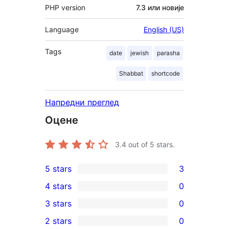
PHP version
7.3 или новије
Language
English (US)
Tags
date
jewish
parasha
Shabbat
shortcode
Напредни преглед
Оцене
3.4
out of 5 stars.
5 stars
3
3
4 stars
0
5-
0
3 stars
0
star
4-
0
2 stars
0
reviews
star
3-
0