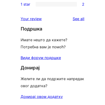
1 star
2
reviews
star
2-
2
reviews
star
1-
reviews
Your review
See all
reviews
star
Подршка
reviews
Имате нешто да кажете?
Потребна вам је помоћ?
Види форум подршке
Донирај
Желите ли да подржите напредак
овог додатка?
Донирај овом додатку