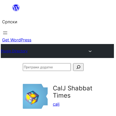
Скочи
на
Српски
садржај
Get WordPress
Plugin Directory
Претражи
додатке
CalJ Shabbat
Times
calj