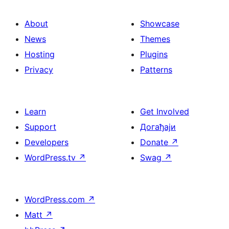
About
Showcase
News
Themes
Hosting
Plugins
Privacy
Patterns
Learn
Get Involved
Support
Догађаји
Developers
Donate
↗
WordPress.tv
↗
Swag
↗
WordPress.com
↗
Matt
↗