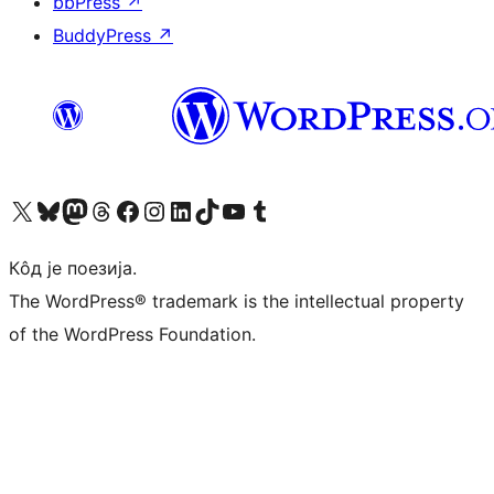
bbPress
↗
BuddyPress
↗
Visit our X (formerly Twitter) account
Посетите наш Bluesky налог
Visit our Mastodon account
Посетите наш налог на Threads-у
Visit our Facebook page
Посетите наш Инстаграм налог
Visit our LinkedIn account
Посетите наш TikTok налог
Visit our YouTube channel
Посетите наш Tumblr налог
Кôд је поезија.
The WordPress® trademark is the intellectual property
of the WordPress Foundation.