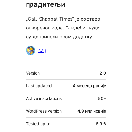
градитељи
„CalJ Shabbat Times“ је софтвер
отвореног кода. Следећи људи
су допринели овом додатку.
Сарадници
calj
Мета
Version
2.0
Last updated
4 месеца
раније
Active installations
80+
WordPress version
4.9 или новије
Tested up to
6.9.6