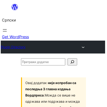
Скочи
на
Српски
садржај
Get WordPress
Plugin Directory
Претражи
додатке
Овај додатак
није испробан са
последња 3 главна издања
Вордпреса
.Можда се више не
одржава или подржава и можда