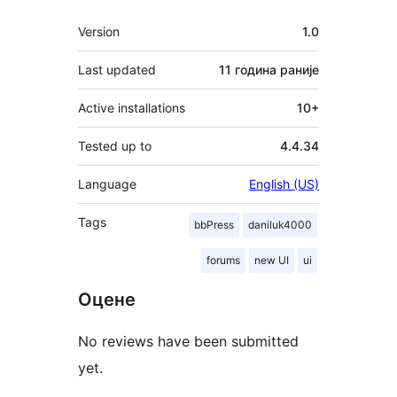
Мета
Version
1.0
Last updated
11 година
раније
Active installations
10+
Tested up to
4.4.34
Language
English (US)
Tags
bbPress
daniluk4000
forums
new UI
ui
Оцене
No reviews have been submitted
yet.