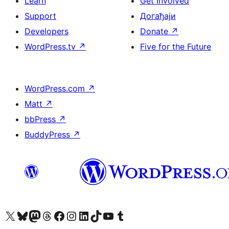
Learn
Get Involved
Support
Догађаји
Developers
Donate
↗
WordPress.tv
↗
Five for the Future
WordPress.com
↗
Matt
↗
bbPress
↗
BuddyPress
↗
Visit our X (formerly Twitter) account
Посетите наш Bluesky налог
Visit our Mastodon account
Посетите наш налог на Threads-у
Visit our Facebook page
Посетите наш Инстаграм налог
Visit our LinkedIn account
Посетите наш TikTok налог
Visit our YouTube channel
Посетите наш Tumblr налог