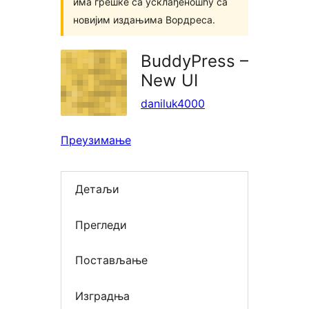
има грешке са усклађеношћу са
новијим издањима Вордреса.
BuddyPress –
New UI
daniluk4000
Преузимање
Детаљи
Прегледи
Постављање
Изградња