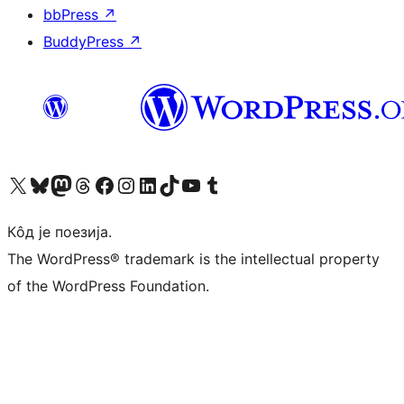
bbPress
↗
BuddyPress
↗
Visit our X (formerly Twitter) account
Посетите наш Bluesky налог
Visit our Mastodon account
Посетите наш налог на Threads-у
Visit our Facebook page
Посетите наш Инстаграм налог
Visit our LinkedIn account
Посетите наш TikTok налог
Visit our YouTube channel
Посетите наш Tumblr налог
Кôд је поезија.
The WordPress® trademark is the intellectual property
of the WordPress Foundation.