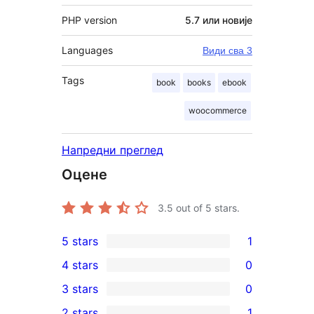
PHP version
5.7 или новије
Languages
Види сва 3
Tags
book
books
ebook
woocommerce
Напредни преглед
Оцене
3.5
out of 5 stars.
5 stars
1
1
4 stars
0
5-
0
3 stars
0
star
4-
0
2 stars
1
review