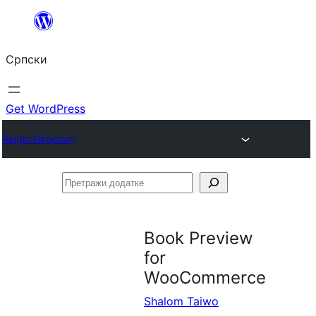
Скочи
на
Српски
садржај
Get WordPress
Plugin Directory
Претражи
додатке
Book Preview
for
WooCommerce
Shalom Taiwo