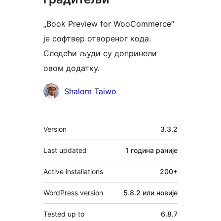
„Book Preview for WooCommerce“
је софтвер отвореног кода.
Следећи људи су допринели
овом додатку.
Сарадници
Shalom Taiwo
Мета
Version
3.3.2
Last updated
1 година
раније
Active installations
200+
WordPress version
5.8.2 или новије
Tested up to
6.8.7