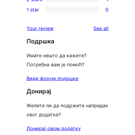
star
3-
1
1 star
0
reviews
star
2-
0
reviews
star
1-
reviews
Your review
See all
review
star
Подршка
reviews
Имате нешто да кажете?
Потребна вам је помоћ?
Види форум подршке
Донирај
Желите ли да подржите напредак
овог додатка?
Донирај овом додатку