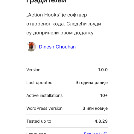
„Action Hooks“ је софтвер
отвореног кода. Следећи људи
су допринели овом додатку.
Сарадници
Dinesh Chouhan
Мета
Version
1.0.0
Last updated
9 година
раније
Active installations
10+
WordPress version
3 или новије
Tested up to
4.8.29
Language
English (US)