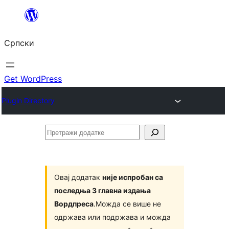
Скочи
на
Српски
садржај
Get WordPress
Plugin Directory
Претражи
додатке
Овај додатак
није испробан са
последња 3 главна издања
Вордпреса
.Можда се више не
одржава или подржава и можда