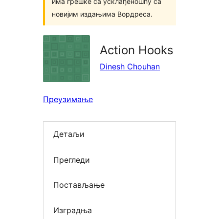
има грешке са усклађеношћу са
новијим издањима Вордреса.
Action Hooks
Dinesh Chouhan
Преузимање
Детаљи
Прегледи
Постављање
Изградња