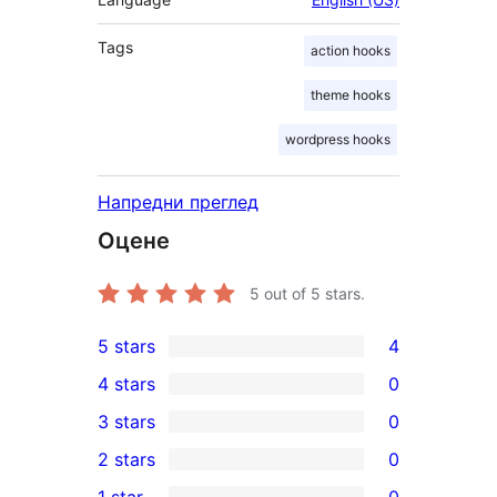
Tags
action hooks
theme hooks
wordpress hooks
Напредни преглед
Оцене
5
out of 5 stars.
5 stars
4
4
4 stars
0
5-
0
3 stars
0
star
4-
0
2 stars
0
reviews
star
3-
0
1 star
0