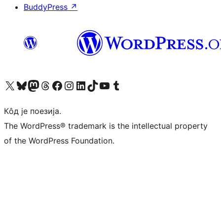
BuddyPress
↗
Visit our X (formerly Twitter) account
Посетите наш Bluesky налог
Visit our Mastodon account
Посетите наш налог на Threads-у
Visit our Facebook page
Посетите наш Инстаграм налог
Visit our LinkedIn account
Посетите наш TikTok налог
Visit our YouTube channel
Посетите наш Tumblr налог
Кôд је поезија.
The WordPress® trademark is the intellectual property
of the WordPress Foundation.