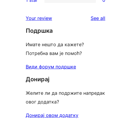
reviews
star
2-
0
reviews
star
1-
reviews
Your review
See all
reviews
star
Подршка
reviews
Имате нешто да кажете?
Потребна вам је помоћ?
Види форум подршке
Донирај
Желите ли да подржите напредак
овог додатка?
Донирај овом додатку