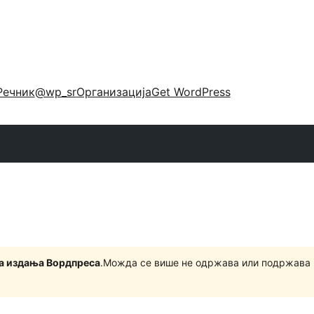
Речник
@wp_sr
Организација
Get WordPress
на издања Вордпреса
.Можда се више не одржава или подржава 