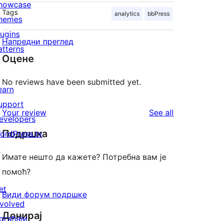
howcase
Tags
analytics
bbPress
hemes
lugins
Напредни преглед
atterns
Оцене
No reviews have been submitted yet.
earn
upport
reviews
Your review
See all
evelopers
Подршка
ordPress.tv
↗
Имате нешто да кажете? Потребна вам је
помоћ?
et
Види форум подршке
nvolved
Донирај
огађаји