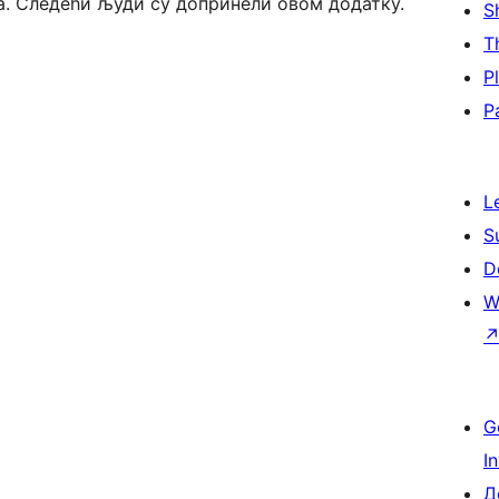
ода. Следећи људи су допринели овом додатку.
S
T
P
P
L
S
D
W
G
I
Д