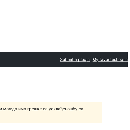
Submit a plugin
My favorites
Log in
и можда има грешке са усклађеношћу са