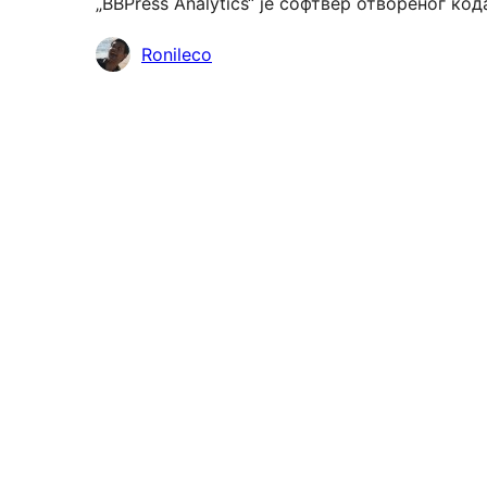
„BBPress Analytics“ је софтвер отвореног к
Сарадници
Ronileco