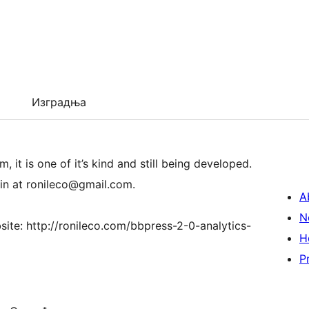
Изградња
, it is one of it’s kind and still being developed.
gin at ronileco@gmail.com.
A
N
ite: http://ronileco.com/bbpress-2-0-analytics-
H
P