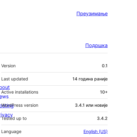
Преузимање
Подршка
Мета
Version
0.1
Last updated
14 година
раније
bout
Active installations
10+
ews
osting
WordPress version
3.4.1 или новије
rivacy
Tested up to
3.4.2
Language
English (US)