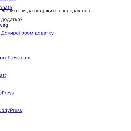
onate
Желите ли да подржите напредак овог
↗
додатка?
wag
Донирај овом додатку
↗
ordPress.com
↗
att
↗
bPress
↗
uddyPress
↗