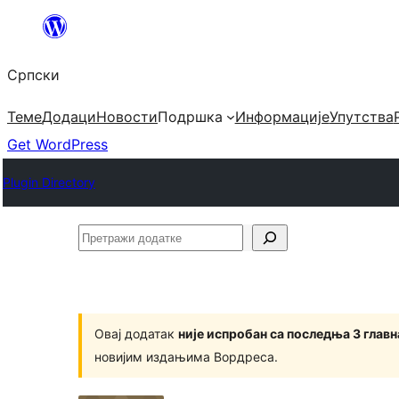
Скочи
на
Српски
садржај
Теме
Додаци
Новости
Подршка
Информације
Упутства
Get WordPress
Plugin Directory
Претражи
додатке
Овај додатак
није испробан са последња 3 глав
новијим издањима Вордреса.