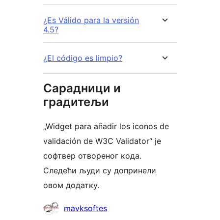
¿Es Válido para la versión
4.5?
¿El código es limpio?
Сарадници и
градитељи
„Widget para añadir los iconos de
validación de W3C Validator“ је
софтвер отвореног кода.
Следећи људи су допринели
овом додатку.
Сарадници
mavksoftes