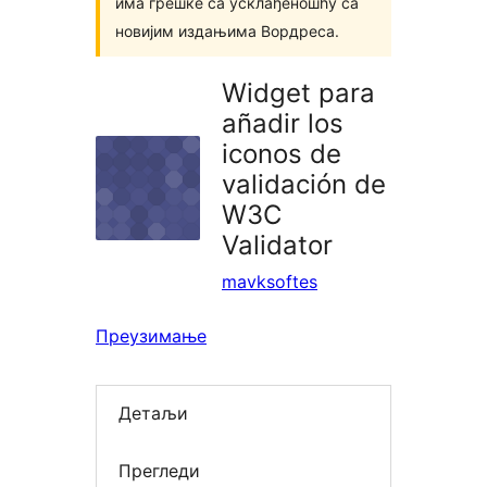
има грешке са усклађеношћу са
новијим издањима Вордреса.
Widget para
añadir los
iconos de
validación de
W3C
Validator
mavksoftes
Преузимање
Детаљи
Прегледи