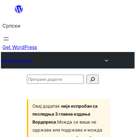
Скочи
на
Српски
садржај
Get WordPress
Plugin Directory
Претражи
додатке
Овај додатак
није испробан са
последња 3 главна издања
Вордпреса
.Можда се више не
одржава или подржава и можда