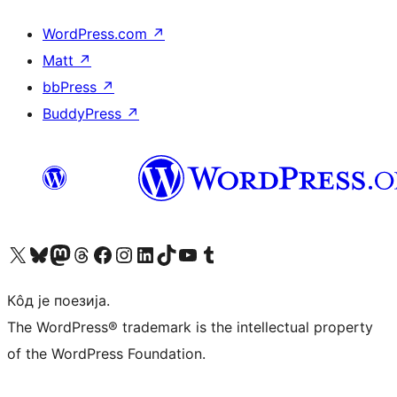
WordPress.com
↗
Matt
↗
bbPress
↗
BuddyPress
↗
Visit our X (formerly Twitter) account
Посетите наш Bluesky налог
Visit our Mastodon account
Посетите наш налог на Threads-у
Visit our Facebook page
Посетите наш Инстаграм налог
Visit our LinkedIn account
Посетите наш TikTok налог
Visit our YouTube channel
Посетите наш Tumblr налог
Кôд је поезија.
The WordPress® trademark is the intellectual property
of the WordPress Foundation.