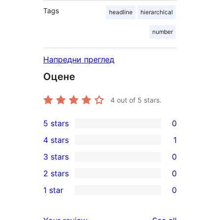
Tags
headline
hierarchical
number
Напредни преглед
Оцене
4
out of 5 stars.
5 stars
0
0
4 stars
1
5-
1
3 stars
0
star
4-
0
2 stars
0
reviews
star
3-
0
1 star
0
review
star
2-
0
reviews
star
1-