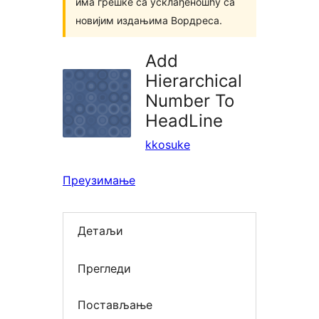
има грешке са усклађеношћу са
новијим издањима Вордреса.
Add
Hierarchical
Number To
HeadLine
kkosuke
Преузимање
Детаљи
Прегледи
Постављање