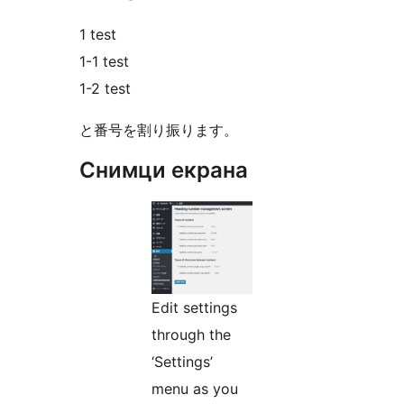
1 test
1-1 test
1-2 test
と番号を割り振ります。
Снимци екрана
Edit settings
through the
‘Settings’
menu as you