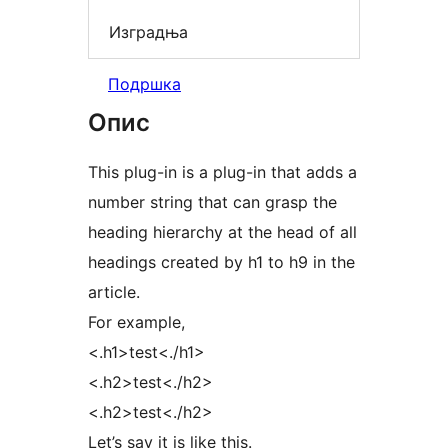
Изградња
Подршка
Опис
This plug-in is a plug-in that adds a
number string that can grasp the
heading hierarchy at the head of all
headings created by h1 to h9 in the
article.
For example,
<.h1>test<./h1>
<.h2>test<./h2>
<.h2>test<./h2>
Let’s say it is like this.