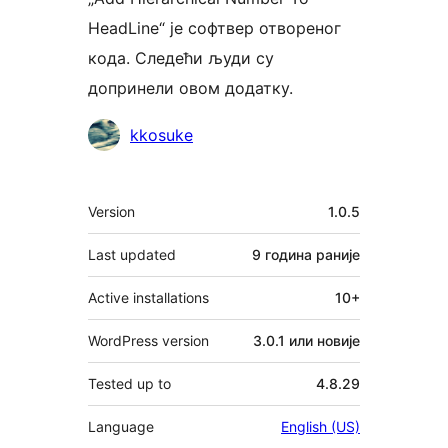
HeadLine“ је софтвер отвореног
кода. Следећи људи су
допринели овом додатку.
Сарадници
kkosuke
Мета
Version
1.0.5
Last updated
9 година
раније
Active installations
10+
WordPress version
3.0.1 или новије
Tested up to
4.8.29
Language
English (US)