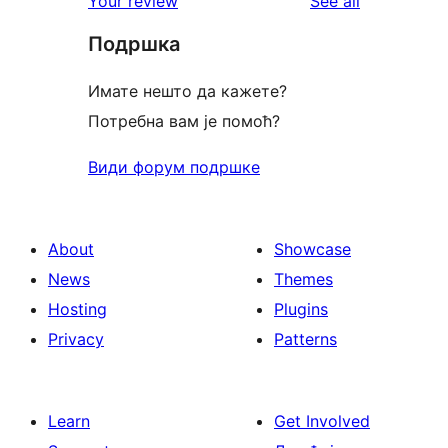
reviews
Your review
See all
reviews
star
Подршка
reviews
Имате нешто да кажете?
Потребна вам је помоћ?
Види форум подршке
About
Showcase
News
Themes
Hosting
Plugins
Privacy
Patterns
Learn
Get Involved