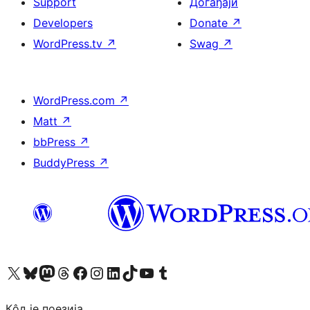
Support
Догађаји
Developers
Donate
↗
WordPress.tv
↗
Swag
↗
WordPress.com
↗
Matt
↗
bbPress
↗
BuddyPress
↗
Visit our X (formerly Twitter) account
Посетите наш Bluesky налог
Visit our Mastodon account
Посетите наш налог на Threads-у
Visit our Facebook page
Посетите наш Инстаграм налог
Visit our LinkedIn account
Посетите наш TikTok налог
Visit our YouTube channel
Посетите наш Tumblr налог
Кôд је поезија.