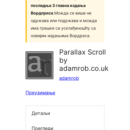
последња 3 главна издања
Вордпреса
.Можда се више не
одржава или подржава и можда
има грешке са усклађеношћу са
новијим издањима Вордреса.
Parallax Scroll
by
adamrob.co.uk
adamrob
Преузимање
Детаљи
Прегледи