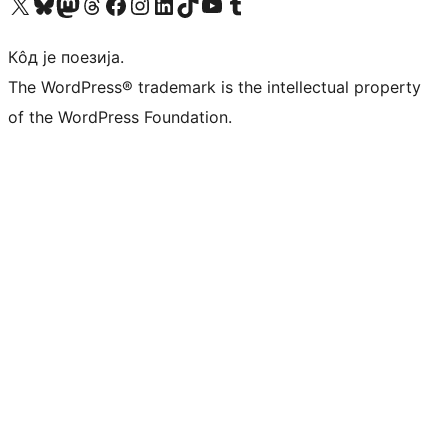
Visit our X (formerly Twitter) account
Посетите наш Bluesky налог
Visit our Mastodon account
Посетите наш налог на Threads-у
Visit our Facebook page
Посетите наш Инстаграм налог
Visit our LinkedIn account
Посетите наш TikTok налог
Visit our YouTube channel
Посетите наш Tumblr налог
Кôд је поезија.
The WordPress® trademark is the intellectual property
of the WordPress Foundation.