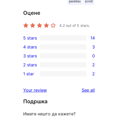
parallax
scroll
Оцене
4.2
out of 5 stars.
5 stars
14
14
4 stars
3
5-
3
3 stars
0
star
4-
0
2 stars
2
reviews
star
3-
2
1 star
2
reviews
star
2-
2
reviews
star
1-
reviews
Your review
See all
reviews
star
Подршка
reviews
Имате нешто да кажете?