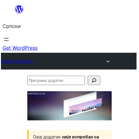
Скочи
на
Српски
садржај
Get WordPress
Plugin Directory
Претражи
додатке
Овај додатак
није испробан са