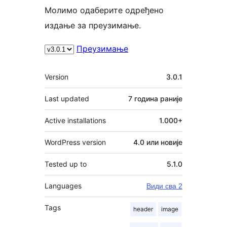
Молимо одаберите одређено
издање за преузимање.
Преузимање
Мета
Version
3.0.1
Last updated
7 година
раније
Active installations
1.000+
WordPress version
4.0 или новије
Tested up to
5.1.0
Languages
Види сва 2
Tags
header
image