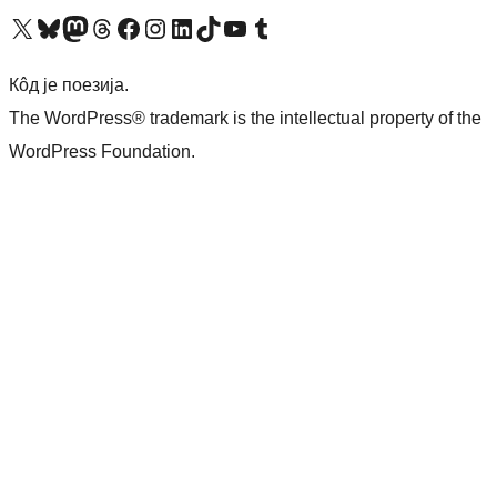
Visit our X (formerly Twitter) account
Посетите наш Bluesky налог
Visit our Mastodon account
Посетите наш налог на Threads-у
Visit our Facebook page
Посетите наш Инстаграм налог
Visit our LinkedIn account
Посетите наш TikTok налог
Visit our YouTube channel
Посетите наш Tumblr налог
Кôд је поезија.
The WordPress® trademark is the intellectual property of the
WordPress Foundation.