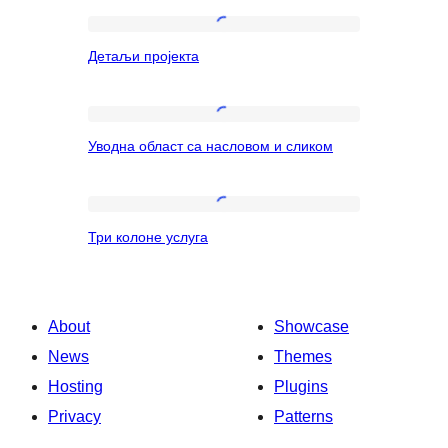
Детаљи
Детаљи пројекта
пројекта
Уводна
Уводна област са насловом и сликом
област
са
насловом
Три
Три колоне услуга
и
колоне
сликом
услуга
About
Showcase
News
Themes
Hosting
Plugins
Privacy
Patterns