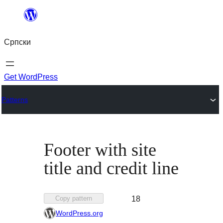
Скочи
на
Српски
садржај
Get WordPress
Patterns
Footer with site
title and credit line
Favorited
Copy pattern
18
18
WordPress.org